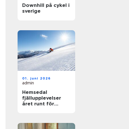
Downhill på cykel i
sverige
01. juni 2026
admin
Hemsedal
fjällupplevelser
året runt för
skidåkare och
äventyrslystna