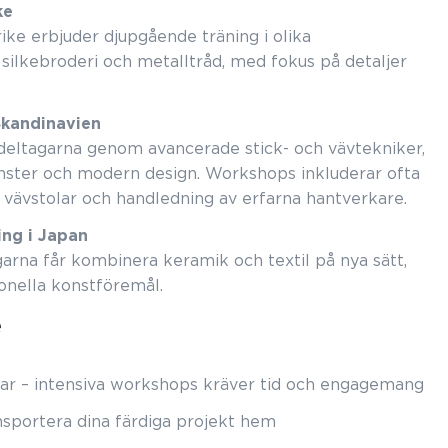
ke
ke erbjuder djupgående träning i olika
e silkebroderi och metalltråd, med fokus på detaljer
 Skandinavien
 deltagarna genom avancerade stick- och vävtekniker,
önster och modern design. Workshops inkluderar ofta
la vävstolar och handledning av erfarna hantverkare.
ing i Japan
garna får kombinera keramik och textil på nya sätt,
onella konstföremål.
e
ngar – intensiva workshops kräver tid och engagemang
nsportera dina färdiga projekt hem