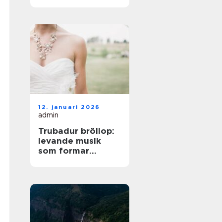
på norra Öland
12. januari 2026
admin
Trubadur bröllop:
levande musik
som formar
stämningen
genom hela dagen