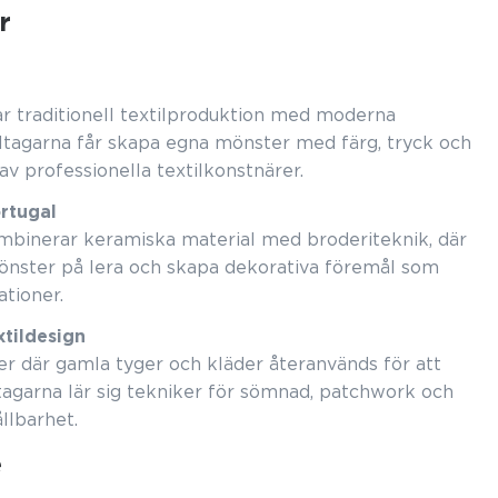
r
ar traditionell textilproduktion med moderna
ltagarna får skapa egna mönster med färg, tryck och
av professionella textilkonstnärer.
rtugal
mbinerar keramiska material med broderiteknik, där
önster på lera och skapa dekorativa föremål som
tioner.
xtildesign
er där gamla tyger och kläder återanvänds för att
tagarna lär sig tekniker för sömnad, patchwork och
llbarhet.
e