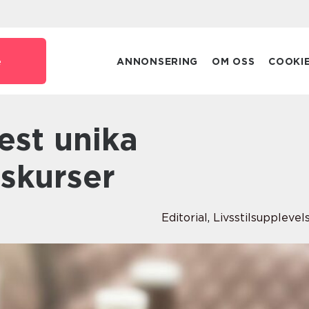
e
ANNONSERING
OM OSS
COOKI
skurser
Editorial
,
Livsstilsupplevel