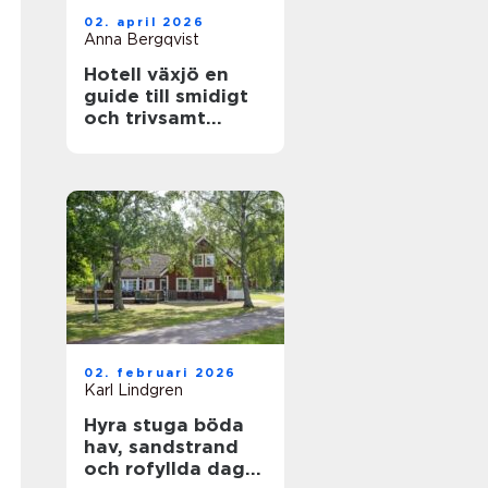
02. april 2026
Anna Bergqvist
Hotell växjö en
guide till smidigt
och trivsamt
boende i staden
02. februari 2026
Karl Lindgren
Hyra stuga böda
hav, sandstrand
och rofyllda dagar