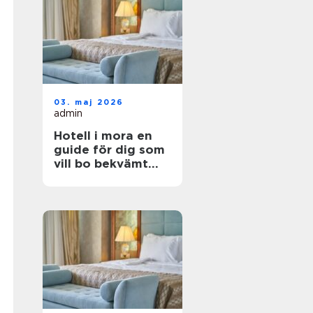
03. maj 2026
admin
Hotell i mora en
guide för dig som
vill bo bekvämt
nära natur,
dalahästar och
vasaloppet