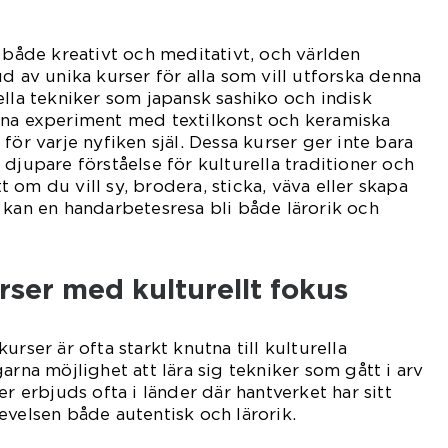
r både kreativt och meditativt, och världen
d av unika kurser för alla som vill utforska denna
ella tekniker som japansk sashiko och indisk
rna experiment med textilkonst och keramiska
för varje nyfiken själ. Dessa kurser ger inte bara
djupare förståelse för kulturella traditioner och
om du vill sy, brodera, sticka, väva eller skapa
 kan en handarbetesresa bli både lärorik och
urser med kulturellt fokus
urser är ofta starkt knutna till kulturella
arna möjlighet att lära sig tekniker som gått i arv
er erbjuds ofta i länder där hantverket har sitt
evelsen både autentisk och lärorik.