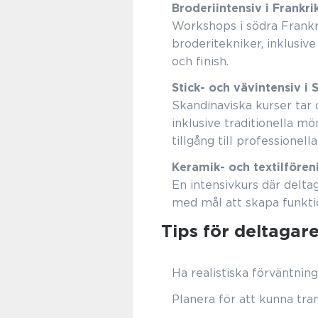
Broderiintensiv i Frankri
Workshops i södra Frankri
broderitekniker, inklusiv
och finish.
Stick- och vävintensiv i
Skandinaviska kurser tar
inklusive traditionella m
tillgång till professionel
Keramik- och textilfören
En intensivkurs där delta
med mål att skapa funkti
Tips för deltagar
Ha realistiska förväntni
Planera för att kunna tra