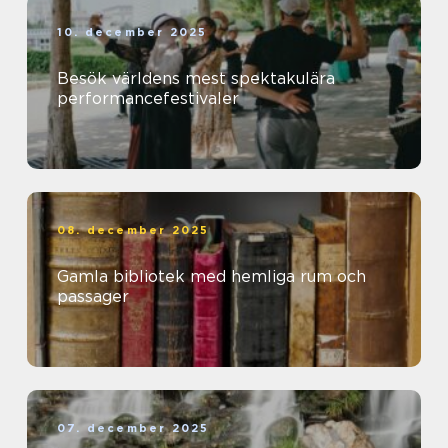
10. december 2025
Besök världens mest spektakulära
performancefestivaler
08. december 2025
Gamla bibliotek med hemliga rum och
passager
07. december 2025