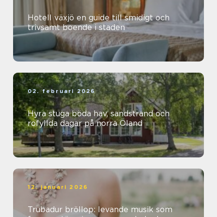
Hotell växjö en guide till smidigt och
trivsamt boende i staden
02. februari 2026
Hyra stuga böda hav, sandstrand och
rofyllda dagar på norra Öland
12. januari 2026
Trubadur bröllop: levande musik som