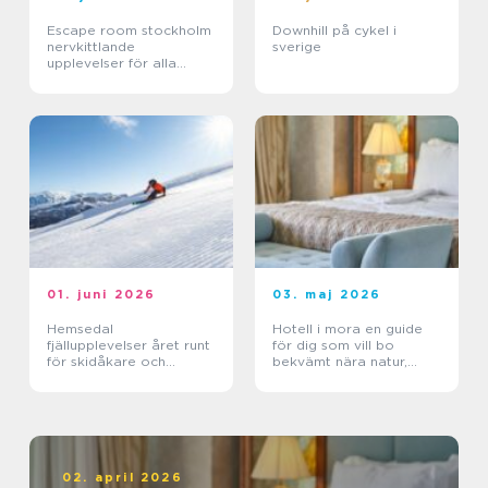
Escape room stockholm
Downhill på cykel i
nervkittlande
sverige
upplevelser för alla
grupper
01. juni 2026
03. maj 2026
Hemsedal
Hotell i mora en guide
fjällupplevelser året runt
för dig som vill bo
för skidåkare och
bekvämt nära natur,
äventyrslystna
dalahästar och
vasaloppet
02. april 2026