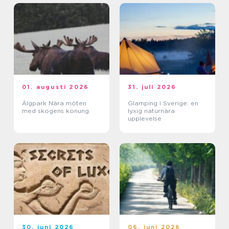
01. augusti 2026
31. juli 2026
Älgpark Nära möten
Glamping i Sverige: en
med skogens konung
lyxig naturnära
upplevelse
30. juni 2026
06. juni 2026